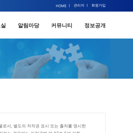
관리자
회원가입
HOME
료실
알림마당
커뮤니티
정보공개
뮤니티
정보공개
추진정책
공보/홍보/정보
력업체
총무
물리치료
재무
육일정
법무/노무
조사란
교육/학술
로서, 별도의 저작권 표시 또는 출처를 명시한
사활동
복지/사업/조직