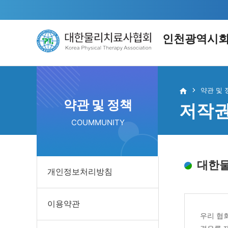
인천광역시
지부소개
자
약관 및 
약관 및 정책
저작
인사말
KPT
COUMMUNITY
연혁
공통
임원소개
정책
대한
개인정보처리방침
회 칙
통계
시도회 기구 조직도
교육
이용약관
우리 협
오시는 길