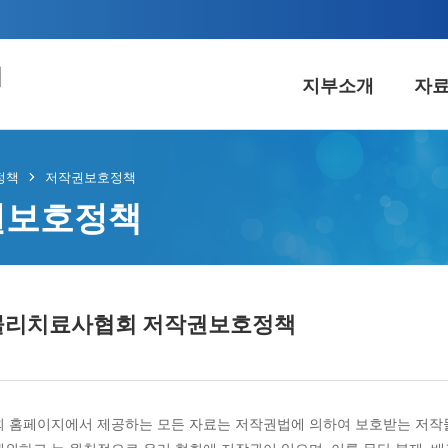
회
지부소개
자
료실
알림마당
커
정책
저작권보호정책
권보호정책
A웹진
공지사항
시회
서식
입찰정보
협
자료
언론보도
불법
물리치료사협회 저작권보호정책
자료
보도자료
교
자료
경
회 홈페이지에서 제공하는 모든 자료는 저작권법에 의하여 보호받는 저작물
봉