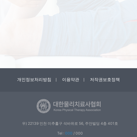
개인정보처리방침
이용약관
저작권보호정책
우) 22139 인천 미추홀구 석바위로 56, 주안빌딩 4층 401호
Tel :
000
/
000